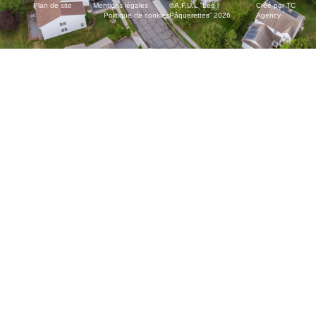
Plan de site
Mentions légales
©A.F.U.L “Les
Créé par TC
Politique de cookies
Pâquerettes” 2026
Agency