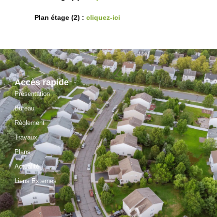
Plan étage (2) :
cliquez-ici
Accès rapide
Présentation
Bureau
Règlement
Travaux
Plans
Actualité
Liens Externes