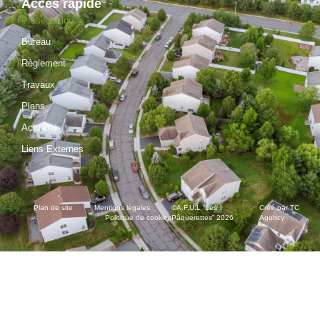
Accès rapide
Présentation
Bureau
Règlement
Travaux
Plans
Actualité
Liens Externes
Plan de site
Mentions légales
©A.F.U.L “Les
Créé par TC
Politique de cookies
Pâquerettes” 2026
Agency