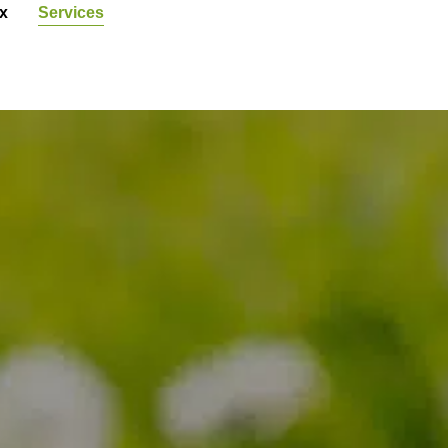
x
Services