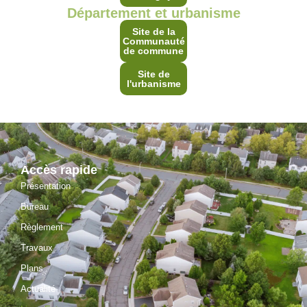
Département et urbanisme
Site de la
Communauté
de commune
Site de
l'urbanisme
Accès rapide
Présentation
Bureau
Règlement
Travaux
Plans
Actualité