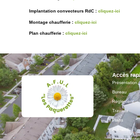
Implantation convecteurs RdC :
cliquez-ici
Montage chaufferie :
cliquez-ici
Plan chaufferie :
cliquez-ici
Accès rap
Présentation
Bureau
Règlement
Travaux
Plans
Actualité
Liens Externe