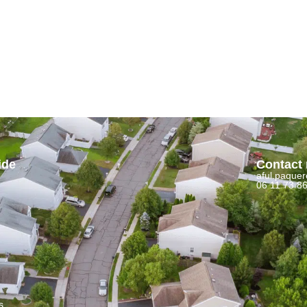
ide
Contact 
aful.paque
06 11 73 8
s